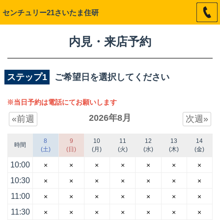
センチュリー21さいたま住研
内見・来店予約
ステップ1
ご希望日を選択してください
※当日予約は電話にてお願いします
2026年8月
«前週
次週»
8
9
10
11
12
13
14
時間
(土)
(日)
(月)
(火)
(水)
(木)
(金)
10:00
×
×
×
×
×
×
×
10:30
×
×
×
×
×
×
×
11:00
×
×
×
×
×
×
×
11:30
×
×
×
×
×
×
×